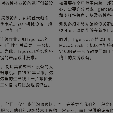
擅长对各种林业设备进行创新设
如果要在全厂范围内统一部
案，需要充分考虑Tigerc
和多样性特点，以及各种各
切割采伐设备，包括伐木归堆
及伐木机。这些机械设备一般
测头必须能够精确检测关键
用、性能可靠。
须可靠，以便能够在新型自
作业，如Tigercat的
同时，Tigercat还希望利用其
因此机器可靠性至关重要。一台机
MazaCheck（ 机床性能检查
此，Tigercat将结构坚
V100N是一台五轴龙门加
关键的产品设计要求。
线上的关键设备。
的工厂制造其轮式林业设备的大
归堆机。自1992年以来，这
。这里的生产线上一片繁忙景
人工和自动焊接及组装作业。
司，他们不仅与我们沟通顺畅，而且完美契合我们的工程文
持服务，他们的现场技术工程师非常专业，而且提供的设备