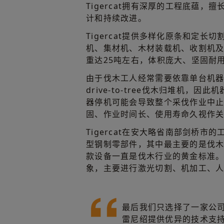
Tigercat拥有深厚的工程底蕴，
计和持续改进。
Tigercat提供多样化原条和定长
机、集材机、木材装载机、收割机
重达25吨左右，体积庞大、坚固耐
由于伐木工人经常需要依靠单台机器连续
drive-to-tree伐木归堆机，
器停机可能会导致整个采伐作业中止。为
固、作业时间长、使用寿命久视作
Tigercat在安大略省南部剑桥市
型钢制零部件，其中最主要的是伐木
款设备一直是伐木行业的黄金标准
象，主要进行激光切割、机加工、
最后我们只选择了一家公
雷尼绍提供优异的技术支