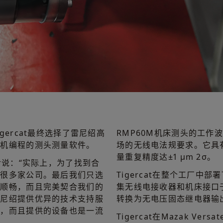
ercat最终选择了雷尼绍高
RMP60M机床测头的工作波
算机编程的测头测量软件。
场的无线电法规要求。它具
量重复精度达±1 μm 2σ。
dder说：“实际上，为了找到合
了很多家公司。最后我们只选
Tigercat在整个工厂中部
通顺畅，而且完美契合我们的
集无线电接收器和机床接口
雷尼绍提供优异的技术支持服
转换为无电压固态继电器输
业，而且提供的设备也是一流
Tigercat在Mazak Ver