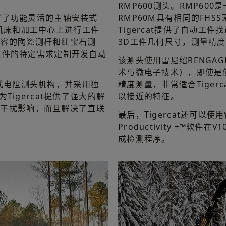
RMP600测头。RMP60
部署了功能灵活的主轴安装式
RMP60M具有相同的FHS
合机床和加工中心上进行工件
Tigercat提供了自动工
兼容的陶瓷测杆和红宝石测
3D工件几何尺寸，测量精
型工件的特定需求定制开发自动
该测头使用雷尼绍RENGA
术与微电子技术），即使是
械式电阻测头机构，并采用独
精度测量，非常适合Tiger
为Tigercat提供了强大的解
以接近的特征。
号干扰影响，而且解决了直联
最后，Tigercat还可以
Productivity +™软
成检测程序。