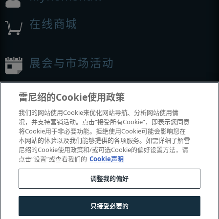
在线商城
展会与市场活动
我们参加的活动
雷尼绍的Cookie使用政策
我们的网站使用Cookie来优化网站导航、分析网站使用情
况，并支持营销活动。点击“接受所有Cookie”，即表示您同意
将Cookie用于非必要功能。拒绝使用Cookie可能会影响您在
本网站的体验以及我们能够提供的各项服务。如需详细了解雷
尼绍的Cookie使用政策和/或可选Cookie的偏好设置方法，请
点击“设置”或查看我们的
Cookie声明
调整我的偏好
© 2001-2026 Renishaw plc
。版权所有。
|
|
|
|
|
联系我们
法务与合规
辅助功能
隐私
Cookie
指南
只接受必要的
沪公网安备 31010602004385号