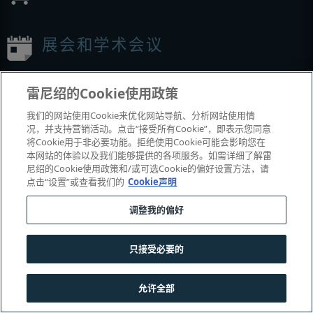
展会和学术会议
我们参加的活动
雷尼绍的Cookie使用政策
我们的网站使用Cookie来优化网站导航、分析网站使用情
况，并支持营销活动。点击“接受所有Cookie”，即表示您同意
将Cookie用于非必要功能。拒绝使用Cookie可能会影响您在
本网站的体验以及我们能够提供的各项服务。如需详细了解雷
尼绍的Cookie使用政策和/或可选Cookie的偏好设置方法，请
点击“设置”或查看我们的
Cookie声明
调整我的偏好
© 2001-2026 Renishaw plc
。版权所有。
|
|
|
|
|
联系我们
法务与合规
辅助功能
隐私
Cookie
指南
只接受必要的
沪公网安备 31010602004385号
允许全部