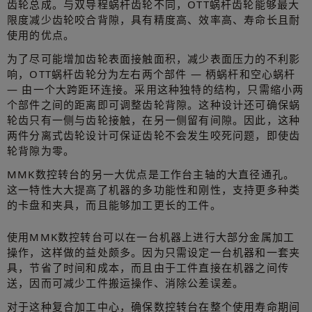
齿轮总成。与双导程蜗杆齿轮不同，OTT蜗杆齿轮能够最大
限度减少齿轮咬合背隙，具有精度高、效率高、寿命长且耐
使用的优点。
为了尽可能增加齿轮表面接触面积，减少表面压力的不利影
响，OTT蜗杆齿轮分为左右两个部件 — 柄蜗杆和空心蜗杆
— 由一个大跨距环连接。采用这种独特的结构，只需缩小两
个部件之间的距离即可调整齿轮背隙。这种设计还可确保蜗
轮齿只有一侧与齿轮接触，在另一侧留有间隙。因此，这种
两件分离式齿轮设计可保证齿轮不会发生咬死问题，即使齿
轮背隙为零。
MMK数控转台的另一大优点是工作台主轴的大直径通孔。
这一特性大大提高了机器的多功能性和刚性，支持更多种类
的卡盘和夹具，而且能够加工更长的工件。
使用MMK数控转台可以在一台机器上进行大部分金属加工
操作，这样做的益处颇多。因为只需设定一台机器和一套夹
具，节省了时间和成本，而且由于工件直接在机器之间传
送，因而可减少工件搬运操作、消除公差误差。
对于这种复合加工中心，确保数控转台在整个使用寿命期间