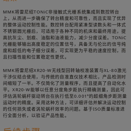
MMK将雷尼绍TONiC非接触式光栅系统集成到数控转台
上，从而进一步确保了转台精度和可靠性，而且实现了优异
的整体运动控制性能。数控转台配用紧凑型读数头和一体式
不锈钢圆光栅后，可适用于各种不同的机床和最终用途，提
高抗灰尘、划痕、油脂和油液能力，减少分度误差。TONiC
光栅能够输出高度稳定的位置信号，具备无与伦比的信号纯
度和超低的电子细分误差，可实现更为平稳的速度控制，而
且扫描性能和位置稳定性更优。
MMK将雷尼绍XR20-W无线型回转轴校准装置与XL-80激光
干涉仪结合使用，与传统的自准直仪技术相比，产品检测时
间缩短了一半。不仅简化了测量程序，而且提高了自动化水
平。XR20-W能够以任意分度角步距执行精确测量，因此可
评估涡轮蜗杆驱动转台在执行低至0.001°的超细角步距测量
运动时的精度。采用这种方法，可详细评估并解决运动控制
的任何损失或者涡轮蜗杆效率的问题。基于ISO质量标准进
行全面分析，以验证产品性能。