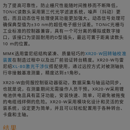
为了提高可靠性，防止栅尺性能随时间推移而不断降低，
TONiC读数头采用第三代光学滤波系统，噪声（抖动）更
低，而且动态信号处理使其功能更加强大。动态信号处理可
确保典型值为±30 nm的超低电子细分误差。TONiC光栅与
工业标准的控制器兼容，具有一个可分离的模拟或数字接
口，该接口为坚固耐用的D型插头，最远可置于距离读数头
10 m的位置。
MMK选用雷尼绍结构紧凑、质量轻巧的
XR20-W回转轴校准
装置
在制造过程中以及出厂前验证转台精度。XR20-W与雷
尼绍
XL-80激光干涉仪
搭配使用，通过远控方式对被测轴执
行非接触基准测量，精度达到±1角秒。
XR20-W由伺服控制驱动器驱动，数据采集与轴运动同步，
也就是说，在测量期间无需操作人员干预。XR20-W采用锂
电池供电且具有蓝牙功能，安装快速、简单，可避免被拖曳
的电缆线绊倒的危险。XR20-W采用模块化设计和灵活的安
装系统，设定更为简单，并且可以轻松配置用于各种转台、
卡盘和主轴。
结果