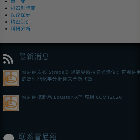
重工业
机器制造商
医疗保健
精密制造
科研分析
最新消息
雷尼绍发布 Strada® 智能显微拉曼光谱仪：直观易
的高性能化学分析迎来全新飞跃
雷尼绍携新品 Equator-X™ 亮相 CCMT2026
联系雷尼绍