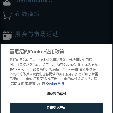
在线商城
展会与市场活动
我们参加的活动
雷尼绍的Cookie使用政策
我们的网站使用Cookie来优化网站导航、分析网站使用情
况，并支持营销活动。点击“接受所有Cookie”，即表示您同意
将Cookie用于非必要功能。拒绝使用Cookie可能会影响您在
本网站的体验以及我们能够提供的各项服务。如需详细了解雷
尼绍的Cookie使用政策和/或可选Cookie的偏好设置方法，请
点击“设置”或查看我们的
Cookie声明
调整我的偏好
© 2001-2026 Renishaw plc
。版权所有。
|
|
|
|
|
联系我们
法务与合规
辅助功能
隐私
Cookie
指南
只接受必要的
沪公网安备 31010602004385号