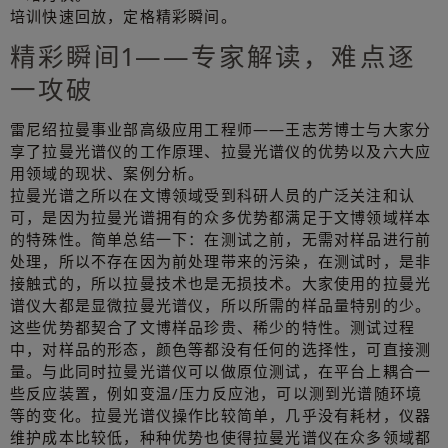
培训快速回放，定格精彩瞬间。
精彩瞬间1——专家解读，难点逐
一攻破
雷尼绍拉曼事业部高级应用工程师——王志芳博士与大家分
享了拉曼光谱仪的工作原理、拉曼光谱仪的优势以及六大应
用领域的现状、案例分析。
拉曼光谱之所以在文博领域受到科研人员的广泛关注和认
可，是因为拉曼光谱拥有的众多优势都满足于文博领域样本
的特殊性。简单总结一下：在测试之前，无需对样品进行前
处理，所以不存在因为前处理带来的污染，在测试时，是非
接触式的，所以拉曼技术也是无损技术。大家使用的拉曼光
谱仪大都是显微拉曼光谱仪，所以所需的样品量特别的少。
这些优势都契合了文博样品珍贵、稀少的特性。测试过程
中，对样品的形态，颜色等都没有任何的选择性，可直接测
量。与此同时拉曼光谱仪可以做原位测试，在平台上耦合一
些反应装置，例如变温/压力反应池，可以测到光谱随环境
等的变化。拉曼光谱仪操作比较简单，几乎没有耗材，仪器
维护成本比较低，种种优势也使得拉曼光谱仪在众多领域都