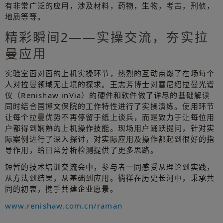
有非常广泛的应用，涉及材料，药物，生物，考古，刑侦，
地质等等。
精彩瞬间2——实操交流，夯实拉
曼应用
实验室面对面的上机实操环节，热烈的互动点燃了在场每个
人对拉曼领域无止境的探求。王志芳博士对雷尼绍拉曼光谱
仪（Renishaw inVia）的硬件和软件做了详尽的基础解读
同时结合国博文保院的工作特性进行了实操演练。使用环节
让每个拉曼优势不再停留于纸上谈兵，而是致力于让每位用
户都得到娴熟的上机操作技能。现场用户踊跃提问，针对实
际案例进行了深入探讨，对实际应用及操作都起到很好的指
导作用，给日常分析检测提供了更多思路。
短暂的技术培训交流会中，参与者一同感受从理论到实践，
从方法到结果，从基础到应用。徜徉在历史长河中，秉承共
同的初衷，携手共建企业愿景。
www.renishaw.com.cn/raman