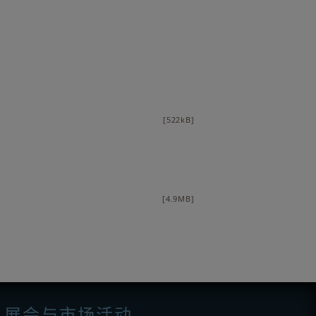
[522kB]
[4.9MB]
展会与市场活动