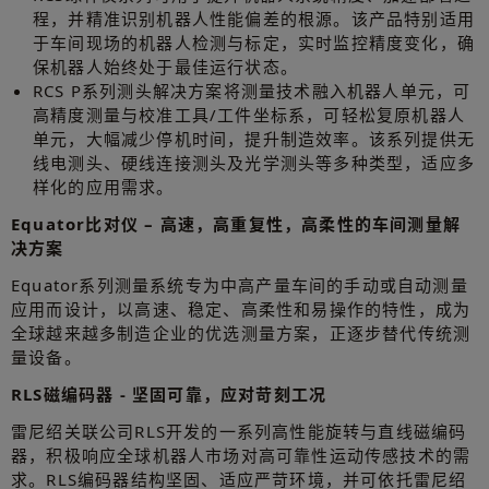
程，并精准识别机器人性能偏差的根源。该产品特别适用
于车间现场的机器人检测与标定，实时监控精度变化，确
保机器人始终处于最佳运行状态。
RCS P系列测头解决方案将测量技术融入机器人单元，可
高精度测量与校准工具/工件坐标系，可轻松复原机器人
单元，大幅减少停机时间，提升制造效率。该系列提供无
线电测头、硬线连接测头及光学测头等多种类型，适应多
样化的应用需求。
Equator比对仪 – 高速，高重复性，高柔性的车间测量解
决方案
Equator系列测量系统专为中高产量车间的手动或自动测量
应用而设计，以高速、稳定、高柔性和易操作的特性，成为
全球越来越多制造企业的优选测量方案，正逐步替代传统测
量设备。
RLS磁编码器 - 坚固可靠，应对苛刻工况
雷尼绍关联公司RLS开发的一系列高性能旋转与直线磁编码
器，积极响应全球机器人市场对高可靠性运动传感技术的需
求。RLS编码器结构坚固、适应严苛环境，并可依托雷尼绍