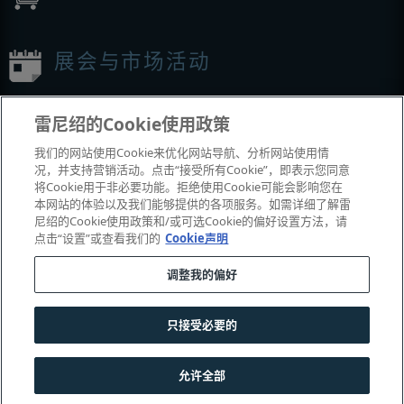
展会与市场活动
我们参加的活动
雷尼绍的Cookie使用政策
我们的网站使用Cookie来优化网站导航、分析网站使用情
况，并支持营销活动。点击“接受所有Cookie”，即表示您同意
将Cookie用于非必要功能。拒绝使用Cookie可能会影响您在
本网站的体验以及我们能够提供的各项服务。如需详细了解雷
尼绍的Cookie使用政策和/或可选Cookie的偏好设置方法，请
点击“设置”或查看我们的
Cookie声明
调整我的偏好
© 2001-2026 Renishaw plc
。版权所有。
|
|
|
|
|
联系我们
法务与合规
辅助功能
隐私
Cookie
指南
只接受必要的
沪公网安备 31010602004385号
允许全部