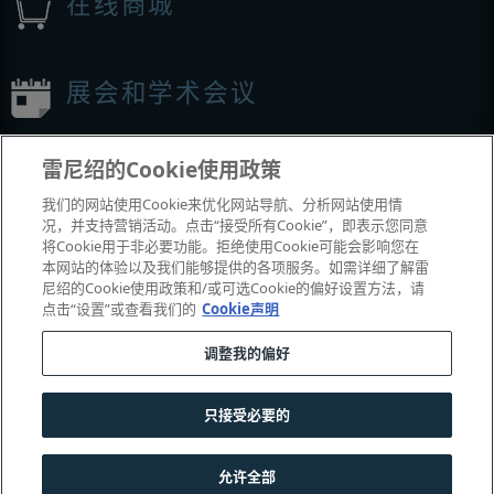
在线商城
展会和学术会议
我们参加的活动
雷尼绍的Cookie使用政策
我们的网站使用Cookie来优化网站导航、分析网站使用情
况，并支持营销活动。点击“接受所有Cookie”，即表示您同意
将Cookie用于非必要功能。拒绝使用Cookie可能会影响您在
本网站的体验以及我们能够提供的各项服务。如需详细了解雷
尼绍的Cookie使用政策和/或可选Cookie的偏好设置方法，请
点击“设置”或查看我们的
Cookie声明
调整我的偏好
© 2001-2026 Renishaw plc
。版权所有。
|
|
|
|
|
联系我们
法务与合规
辅助功能
隐私
Cookie
指南
只接受必要的
沪公网安备 31010602004385号
允许全部