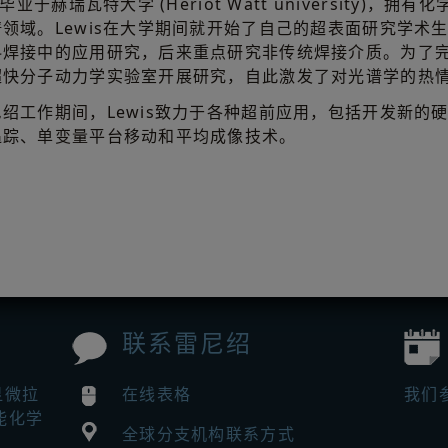
is毕业于赫瑞瓦特大学 (Heriot Watt university
谱领域。Lewis在大学期间就开始了自己的超表面研究学术
料焊接中的应用研究，后来重点研究非传统焊接介质。为了
超快分子动力学实验室开展研究，自此激发了对光谱学的热
尼绍工作期间，Lewis致力于各种超前应用，包括开发新的
追踪、单变量平台移动和平均成像技术。
联系雷尼绍
显微拉
在线表格
我们
能化学
全球分支机构联系方式