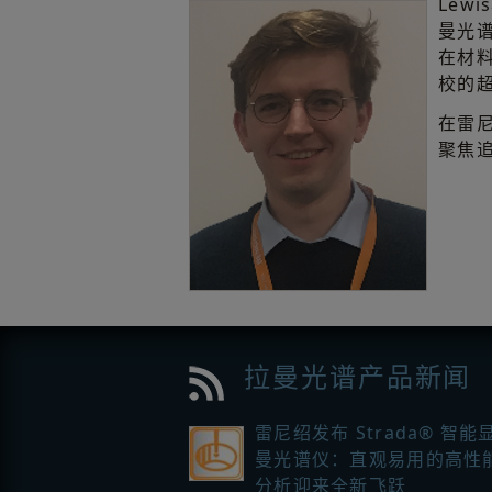
Lew
曼光
在材
校的
在雷
聚焦
拉曼光谱产品新闻
雷尼绍发布 Strada® 智能
曼光谱仪：直观易用的高性
分析迎来全新飞跃