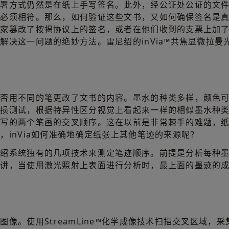
签署方式仍然是在纸上手写签名。此外，经公证处公证的文
必须相符。那么，如何验证这些文书，又如何确保签名是真
商家篡改了按揭协议上的签名，或者在他们收到的支票上加
解决这一问题的绝妙方法。雷尼绍的inVia™共焦显微拉
是否用不同的笔更改了文书的内容。墨水的种类多样，颜色
无损测试，根据特异性区分视觉上看起来一样的相似墨水种
书写的两个笔画的交叉顺序。这在以前是非常棘手的难题，
inVia如何准确地确定纸张上其他笔迹的来源呢？
尼绍系统独有的几项技术来测定笔迹顺序。前提是分析每种
上讲，当使用激光照射上表面进行分析时，最上面的墨迹的
像。使用StreamLine™化学成像技术扫描交叉区域，