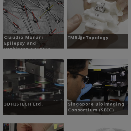
部，并减少离线测试次数。
了解更多
了解更多
Claudio Munari
IMR与nTopology
Epilepsy and
Parkinson Surgery
挑战：证明增材制造技术在制造脊柱植入
Centre（癫痫与帕金森病
物方面极具优势。
外科中心）
挑战：在立体脑电图 (SEEG) 手术过程
了解更多
了解更多
中，提高电极植入的精准度，并缩短手术
时间。
3DHISTECH Ltd.
Singapore Bioimaging
Consortium (SBIC)
挑战：设计和制造一台切片扫描仪，以显
著提升大型常规病理学实验室的工作通
挑战：研发一款用于早期癌症诊断的突破
量。
性生物传感器平台。