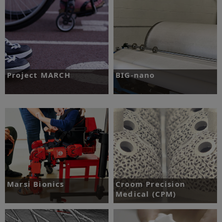
了解更多
了解更多
Project MARCH
BIG-nano
挑战：设计并打造动力外骨骼机器人，最
挑战：在保持N95级别纳米纤维质量的同
终目标是在Cybathlon比赛中夺魁。
时，实现纳米纤维的大规模生产。
了解更多
了解更多
Marsi Bionics
Croom Precision
Medical (CPM)
挑战：Marsi Bionics通过位置反馈实现
外骨骼机器人的静态和动态稳定性，同时
挑战：将复杂结构整合到骨科植入物内
不影响运动能力。