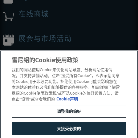
在线商城
展会与市场活动
我们参加的活动
雷尼绍的Cookie使用政策
我们的网站使用Cookie来优化网站导航、分析网站使用情
况，并支持营销活动。点击“接受所有Cookie”，即表示您同意
将Cookie用于非必要功能。拒绝使用Cookie可能会影响您在
本网站的体验以及我们能够提供的各项服务。如需详细了解雷
尼绍的Cookie使用政策和/或可选Cookie的偏好设置方法，请
点击“设置”或查看我们的
Cookie声明
调整我的偏好
© 2001-2026 Renishaw plc
。版权所有。
|
|
|
|
|
联系我们
法务与合规
辅助功能
隐私
Cookie
指南
只接受必要的
沪公网安备 31010602004385号