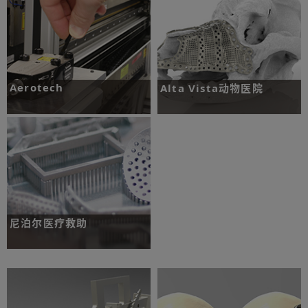
了解更多
了解更多
Aerotech
Alta Vista动物医院
挑战：开发一款具有精密测量能力的高精
挑战：一只七岁的伯恩山犬需要切除上颌
度激光尺，并安装在紧凑的工作空间内。
肿瘤。
了解更多
了解更多
尼泊尔医疗救助
挑战：一位在尼泊尔遭遇车祸的年轻妈妈
需要对眼底和眶内侧壁进行重建修复。