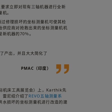
k先生要求立即对现有三轴机器进行全新
量机。
解到通过修理损坏的坐标测量机可使其检
始供应商对抢救出来的坐标测量机机
是新机器的70％。
加了产出，并且大大简化了
PMAC（印度）
际机床工具展览会）上，Karthik先
，雷尼绍介绍了
REVO五轴测量系
洪水损坏的坐标测量机进行改造的建