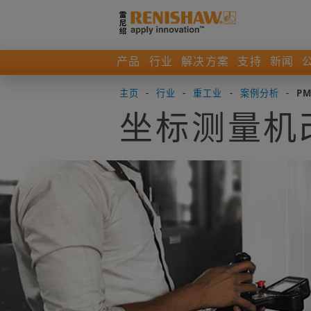
产品
行业
解决方案
支持
新闻
主页
-
行业
-
重工业
-
案例分析
-
P
坐标测量机