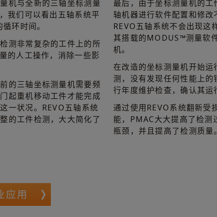
测量机与全新的三轴坐标测量
最后，由于坐标测量机的工
能，我们可以看出五轴系统平
轴机器进行软件配置和修改
的循环时间。
REVO五轴系统不会出现这
其搭载的MODUS™测量软
够检测非常复杂的工件上的所
机。
大量的人工操作，消除一些影
在改造的坐标测量机开始运
测，没有发现任何性能上的
以前的三轴坐标测量机需要频
行年度维护检查，确认其运
龙门起重机移动工件才能完成
这一状况。REVO五轴系统
通过使用REVO系统翻新
完整的工件检测，大大简化了
能，PMAC大大提高了检
瓶颈，并且提高了检测质量
业应用