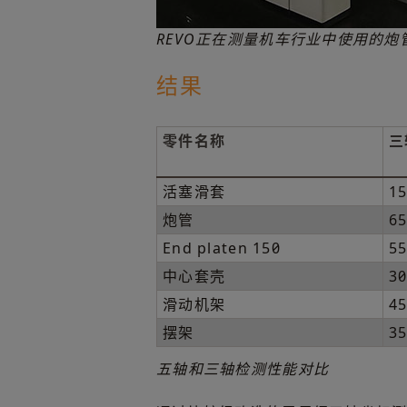
REVO正在测量机车行业中使用的炮
结果
零件名称
三
活塞滑套
1
炮管
6
End platen 150
5
中心套壳
3
滑动机架
4
摆架
3
五轴和三轴检测性能对比