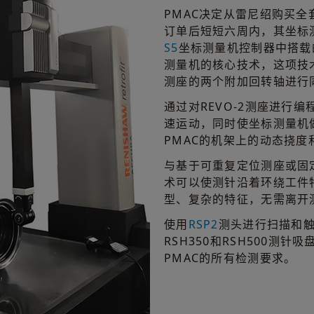
PMAC决定从雷尼绍购买全
订单后短短六周内，其坐标
S5
坐标测量机控制器中搭载
测量机的核心技术，这项技术
测座的两个附加回转轴进行
通过对REVO-2测座进行
速运动，同时使坐标测量机
PMAC的机架上的动态挠度
与基于可重复定位测座或固
术可以使测针沿着环绕工件
型、复杂的特征，无需离开
使用
RSP2
测头进行扫描和
RSH350和RSH500测
PMAC的所有检测要求。