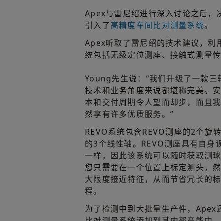
Apex与雷尼绍进行深入讨论之后
引入了
高精度车间比对测量系统
。
Apex听取了雷尼绍的技术建议，利用
统包括无级定位测座、接触式测量传
Young先生说：“我们升级了一款
技术和业务角度来说都堪称完美。
本和交付周期令人望而却步，而且
然享有许多优质服务。”
REVO系统包含REVO测座的2个
的3个线性轴。REVO测座具有自
一样，因此该系统可以随时获取测
您只需要在一个位置上标定测头，
大限度接近特征，从而节省冗长的
程。
为了检测中到大批量生产件，Apex还
比对测量系统添加到其内部产能中