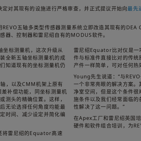
，决定对其现有的设施进行严格审查，并正式提议开始向
最先
REVO五轴多类型传感器测量系统立即改造其现有的DEA Gl
感器、控制器和雷尼绍自有的MODUS软件。
三轴坐标测量机，这次升级从
雷尼绍Equator比对仪
安装全新五轴坐标测量机的成
件与标准件直接比对的传统
我们知道现有的坐标测量机仍
产件一样简单，可对任何热
Young先生说道：“与REV
旋转轴，以及CMM机架上原有
一个非常亮眼的解决方案。
身误差补偿功能，同坐标测量机
净室空间，但是这个条件很
球或测头的精确位置。这样，
施条件以及我们经常面临的各
然后无论选择任何角度均能最
性解决了这一问题。”
标定时间、减少设定并简化编
在Apex工厂和雷尼绍英国
硬件和软件组合培训，为REV
将雷尼绍的Equator高速
。