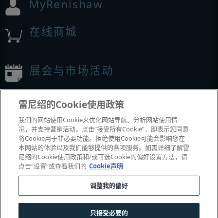
MyRenishaw
在线商城
展会与市场活动
我们参加的活动
雷尼绍的Cookie使用政策
我们的网站使用Cookie来优化网站导航、分析网站使用情
况，并支持营销活动。点击“接受所有Cookie”，即表示您同意
将Cookie用于非必要功能。拒绝使用Cookie可能会影响您在
本网站的体验以及我们能够提供的各项服务。如需详细了解雷
尼绍的Cookie使用政策和/或可选Cookie的偏好设置方法，请
点击“设置”或查看我们的
Cookie声明
调整我的偏好
© 2001-2026 Renishaw plc
。版权所有。
|
|
|
|
|
联系我们
法务与合规
辅助功能
隐私
Cookie
指南
只接受必要的
沪公网安备 31010602004385号