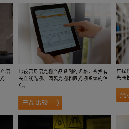
在我
文介绍
比较雷尼绍光栅产品系列的规格，查找有
光栅
式光
关直线光栅、圆弧光栅和圆光栅系统的信
息。
光
产品比较