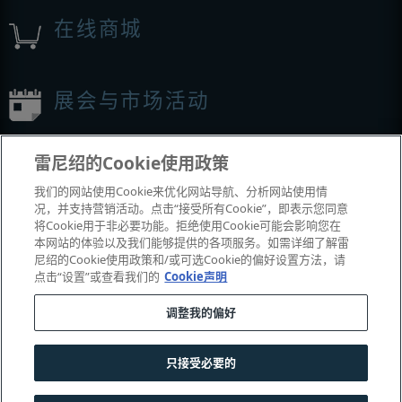
在线商城
展会与市场活动
我们参加的活动
雷尼绍的Cookie使用政策
我们的网站使用Cookie来优化网站导航、分析网站使用情
况，并支持营销活动。点击“接受所有Cookie”，即表示您同意
将Cookie用于非必要功能。拒绝使用Cookie可能会影响您在
本网站的体验以及我们能够提供的各项服务。如需详细了解雷
尼绍的Cookie使用政策和/或可选Cookie的偏好设置方法，请
点击“设置”或查看我们的
Cookie声明
调整我的偏好
© 2001-2026 Renishaw plc
。版权所有。
|
|
|
|
|
联系我们
法务与合规
辅助功能
隐私
Cookie
指南
只接受必要的
沪公网安备 31010602004385号