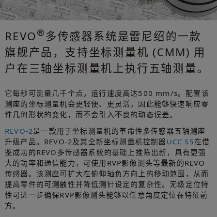
®
REVO
多传感器系统是雷尼绍的一款
旗舰产品，支持坐标测量机 (CMM) 用
户在三轴坐标测量机上执行五轴测量。
它每秒可测量几千个点，运行速度高达500 mm/s。配置该
测座的坐标测量机会更轻便、更灵活，因此能够快速响应零
件几何形状的变化，而不会引入不良的动态误差。
REVO-2
是一款用于坐标测量机的革命性多传感器五轴测座
升级产品。REVO-2及其全新坐标测量机控制器
UCC S5
在借
鉴成功的REVO多传感器系统的基础上推陈出新，具有更强
大的功率和通信能力，可使用RVP影像测头等最新的REVO
传感器。该测座可扩大在俯仰轴负方向上的移动范围，从而
提高零件的可测触性并降低测针设定的复杂性。无级定位特
性可进一步确保RVP影像测头能够以任意角度定位在特征前
方。