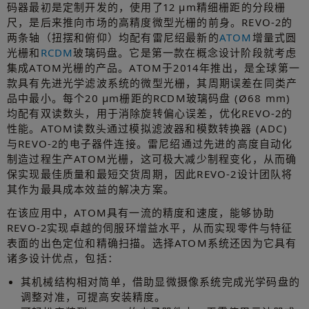
码器最初是定制开发的，使用了12 µm精细栅距的分段栅
尺，是后来推向市场的高精度微型光栅的前身。REVO-2的
两条轴（扭摆和俯仰）均配有雷尼绍最新的
ATOM
增量式圆
光栅和
RCDM
玻璃码盘。它是第一款在概念设计阶段就考虑
集成ATOM光栅的产品。ATOM于2014年推出，是全球第一
款具有先进光学滤波系统的微型光栅，其周期误差在同类产
品中最小。每个20 µm栅距的RCDM玻璃码盘 (Ø68 mm)
均配有双读数头，用于消除旋转偏心误差，优化REVO-2的
性能。ATOM读数头通过模拟滤波器和模数转换器 (ADC)
与REVO-2的电子器件连接。雷尼绍通过先进的高度自动化
制造过程生产ATOM光栅，这可极大减少制程变化，从而确
保实现最佳质量和最短交货周期，因此REVO-2设计团队将
其作为最具成本效益的解决方案。
在该应用中，ATOM具有一流的精度和速度，能够协助
REVO-2实现卓越的伺服环增益水平，从而实现零件与特征
表面的出色定位和精确扫描。选择ATOM系统还因为它具有
诸多设计优点，包括：
其机械结构相对简单，借助显微摄像系统完成光学码盘的
调整对准，可提高安装精度。