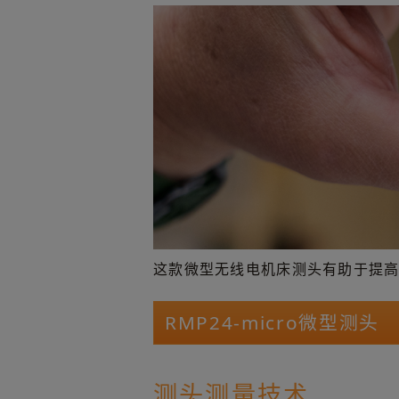
这款微型无线电机床测头有助于提
RMP24-micro微型测头
测头测量技术